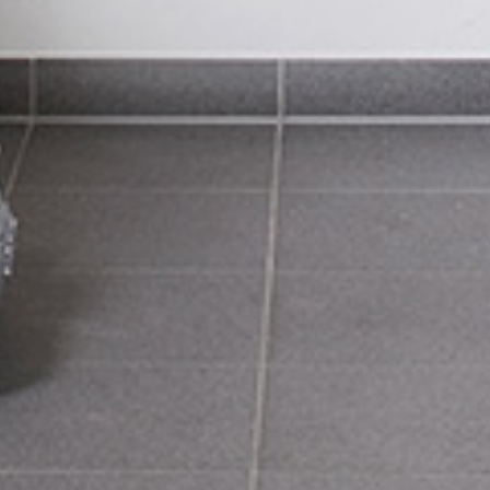
BALL
THER
CHEM