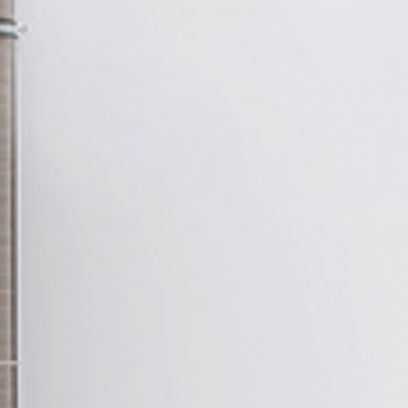
POÊLE
FOYER