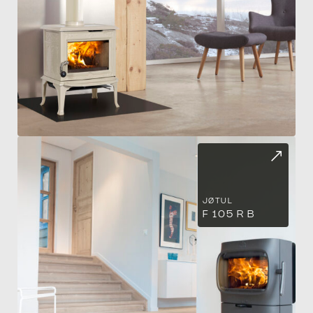
FO
JØTUL
F 105 R B