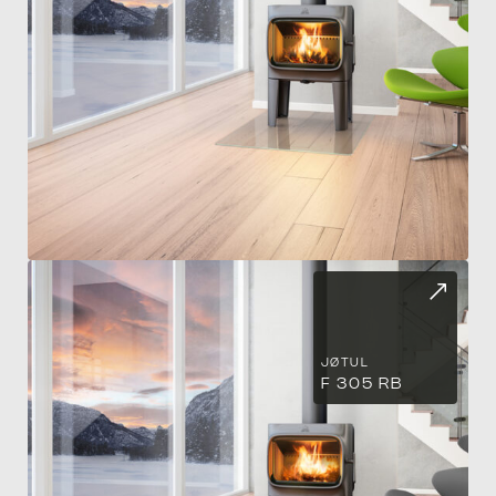
BA
JØTUL
F 305 RB