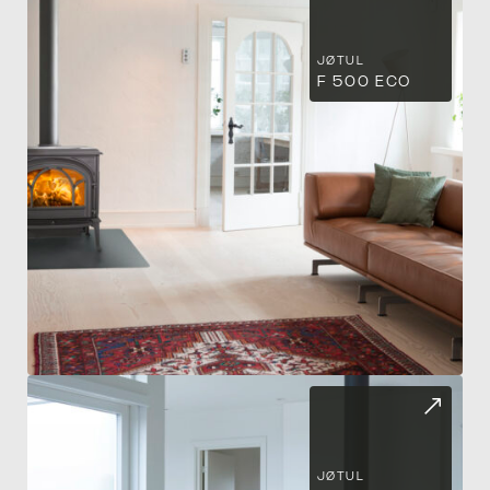
JØTUL
F 500 ECO
EN
JØTUL