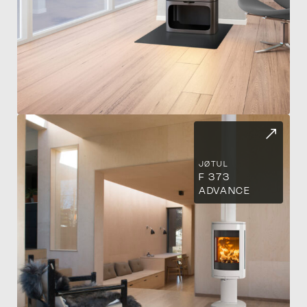
TH
JØTUL
F 373
ADVANCE