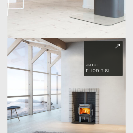
CH
JØTUL
F 105 R SL