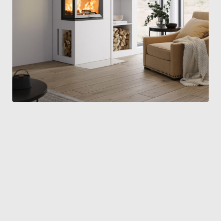
DO
JØTUL
D’
F 602 ECO