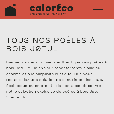
Aller
au
contenu
TOUS NOS POÊLES À
BOIS JØTUL
Bienvenue dans l’univers authentique des poêles à
bois Jøtul, où la chaleur réconfortante s’allie au
charme et à la simplicité rustique. Que vous
recherchiez une solution de chauffage classique,
écologique ou empreinte de nostalgie, découvrez
notre sélection exclusive de poêles à bois Jøtul,
Scan et Ild.