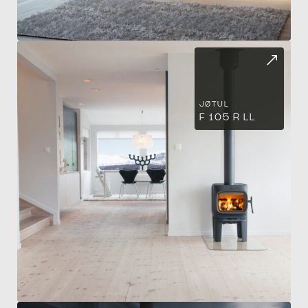
PO
JØTUL
F 105 R LL