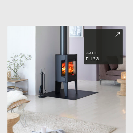
JØTUL
F 163