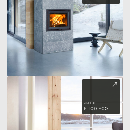
PO
PO
JØTUL
F 100 ECO