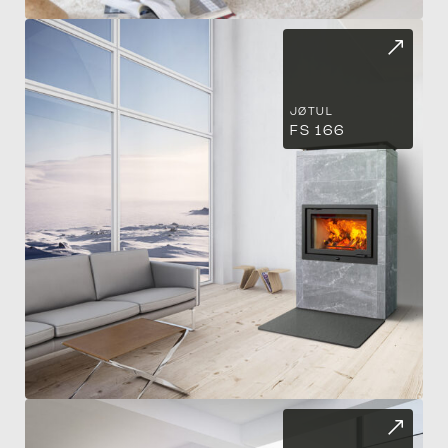
JØTUL
FS 166