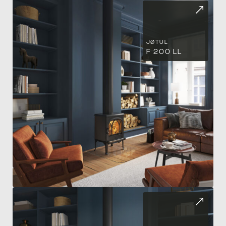
CL
JØTUL
F 200 LL
AD