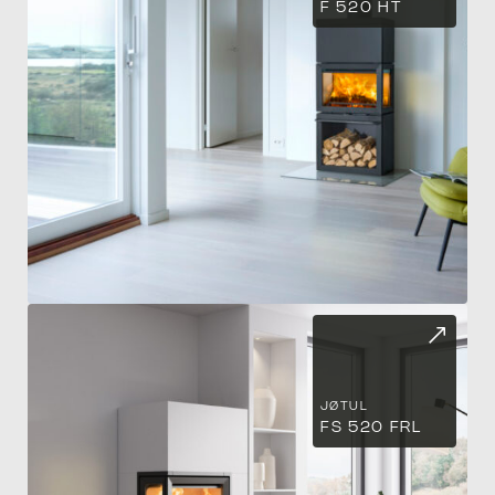
F 520 HT
SA
JØTUL
FS 520 FRL