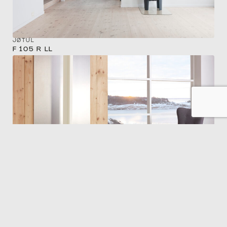
JØTUL
F 105 R LL
JØTUL
F 100 ECO