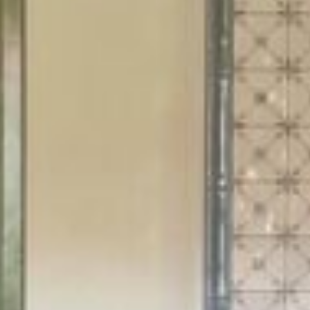
POÊL
FOYE
CHA