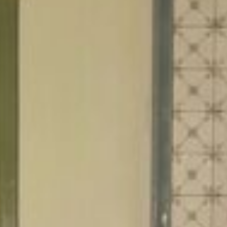
POÊL
POÊ