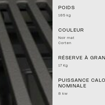
POIDS
185 kg
À BOIS
COULEUR
Noir mat
Corten
 À GRANU
RÉSERVE À GRA
17 Kg
MIXTES
PUISSANCE CALO
NOMINALE
8 kw