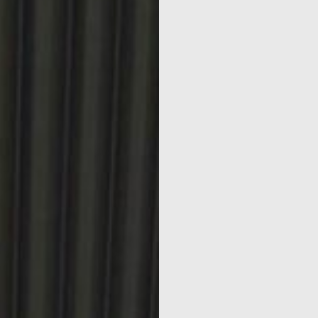
& FINAN
X NORME
CATIONS
T