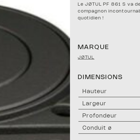
Le JØTUL PF 861 S va de
compagnon incontournab
quotidien !
MARQUE
JØTUL
DIMENSIONS
hauteur
largeur
profondeur
conduit ø