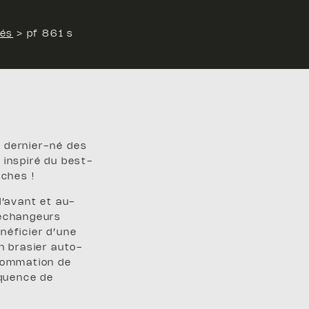
lés
>
pf 861 s
S
 dernier-né des
 inspiré du best-
ûches !
l’avant et au-
 échangeurs
néficier d’une
n brasier auto-
sommation de
équence de