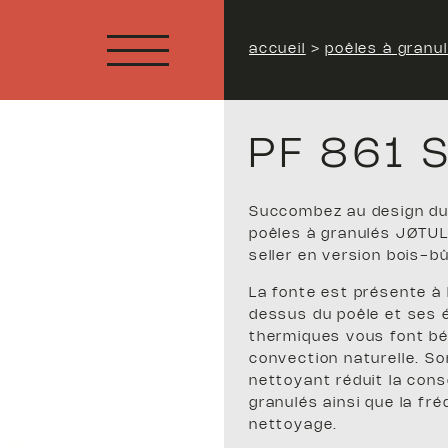
accueil
>
poêles à granu
PF 861 
Succombez au design du
poêles à granulés JØTUL
seller en version bois-b
La fonte est présente à 
dessus du poêle et ses
thermiques vous font bé
convection naturelle. So
nettoyant réduit la con
granulés ainsi que la fr
nettoyage.