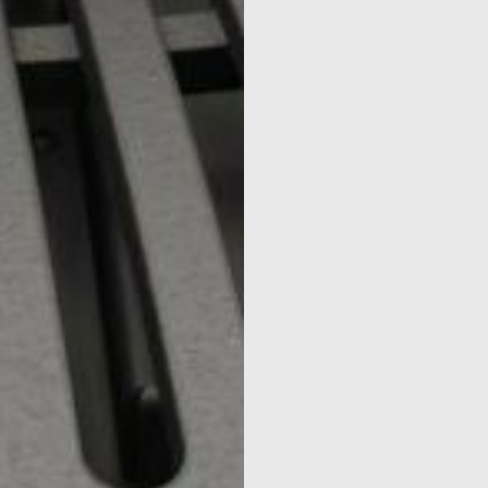
& INSERT
RES
 À CHALE
SEURS