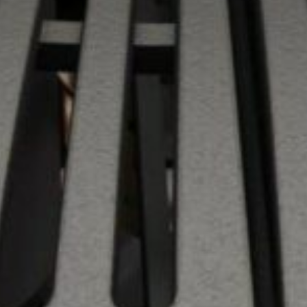
FOYERS 
CHAUDIÈ
POMPES
CLIMATI