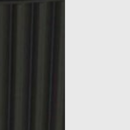
EN & SAV
S D’EXPE