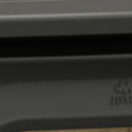
POÊL
POÊL