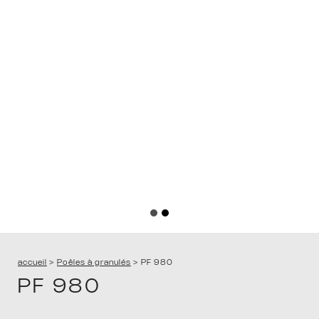
ACCU
D’EX
accueil
>
Poêles à granulés
>
PF 980
PF 980