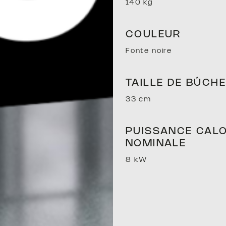
140 kg
COULEUR
Fonte noire
À BOIS
TAILLE DE BÛCH
33 cm
PUISSANCE CALO
 À GRANU
NOMINALE
8 kW
MIXTES