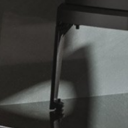
PRIMES 
MISE A
CERTIFI