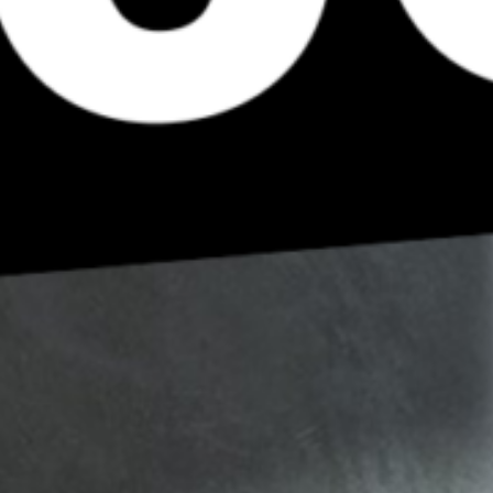
POÊLES 
POÊLES
POÊLES 