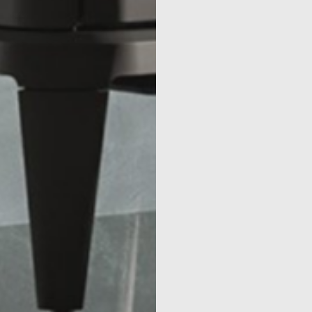
& FINAN
UX NORME
CATIONS