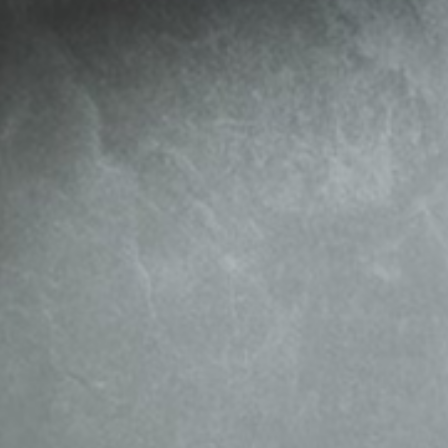
FOYERS 
CHAUDI
POMPES