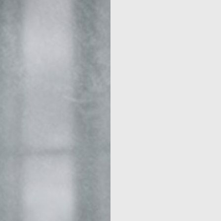
& INSERT
ÈRES
 À CHAL