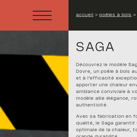
accueil
>
poêles à bois
SAGA
Découvrez le modèle Sa
Dovre, un poêle à bois a
et à l’efficacité excepti
apporter une chaleur en
ambiance conviviale à vo
modèle allie élégance, r
authenticité.
Avec sa fabrication en 
qualité, le Saga garantit
optimale de la chaleur, 
grande durabilité.