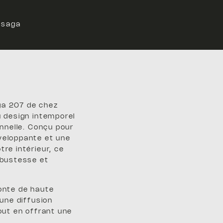
>
saga
ga 207 de chez
u design intemporel
onnelle. Conçu pour
veloppante et une
tre intérieur, ce
obustesse et
fonte de haute
 une diffusion
tout en offrant une